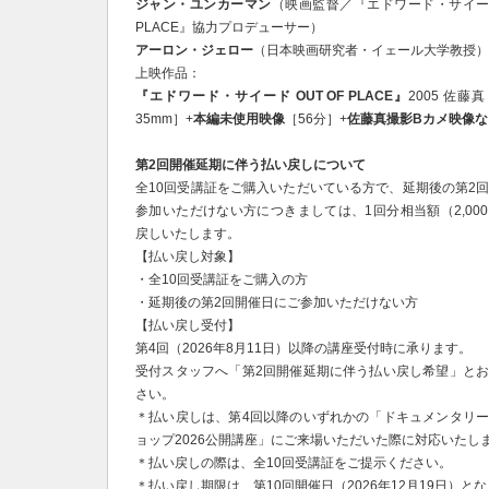
ジャン・ユンカーマン
（映画監督／『エドワード・サイード 
PLACE』協力プロデューサー）
アーロン・ジェロー
（日本映画研究者・イェール大学教授）
上映作品：
『エドワード・サイード OUT OF PLACE』
2005 佐藤真
35mm］+
本編未使用映像
［56分］+
佐藤真撮影Bカメ映像な
第2回開催延期に伴う払い戻しについて
全10回受講証をご購入いただいている方で、延期後の第2
参加いただけない方につきましては、1回分相当額（2,00
戻しいたします。
【払い戻し対象】
・全10回受講証をご購入の方
・延期後の第2回開催日にご参加いただけない方
【払い戻し受付】
第4回（2026年8月11日）以降の講座受付時に承ります。
受付スタッフへ「第2回開催延期に伴う払い戻し希望」と
さい。
＊払い戻しは、第4回以降のいずれかの「ドキュメンタリ
ョップ2026公開講座」にご来場いただいた際に対応いたし
＊払い戻しの際は、全10回受講証をご提示ください。
＊払い戻し期限は、第10回開催日（2026年12月19日）と