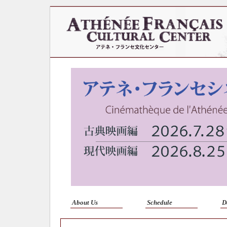
About Us
Schedule
D