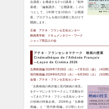
合講座）を構成する3つの講座（「制作
基礎」「編集講評」「公開講座」）の1
つとして、1年間で全10回の「公開講
座」プログラムを他の2講座に先がけて
開講します。
主催 アテネ・フランセ文化センター
映画美学校 ドキュメンタリー・ワーク
ショップ世話人の会
アテネ・フランセシネマテーク 映画の授業
Cinémathèque de l'Athénée Français
―Leçon de Cinéma 2026
古典映画編 2026年7月28日（火）―7月31日（金）［4日間
現代映画編 2026年8月25日（火）―8月29日（土）［5日間
会場：アテネ・フランセ文化センター
「古典映画の再評価と現代映画の発見」
をテーマにシネマテークとして活動を行
ってきたアテネ・フランセ文化センター
の恒例の特集企画。 2026年は「古典映
画編」と「現代映画編」の2部にわけ