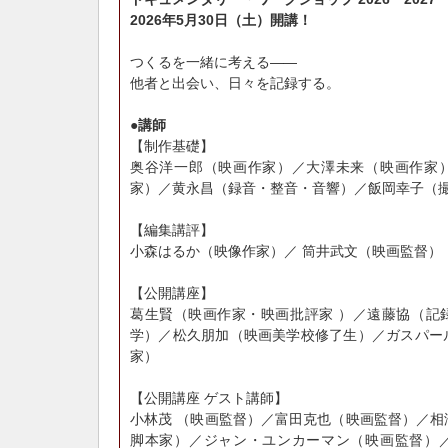
2026年5月30日（土）開講！
つくるを一緒に考える
――
他者と出会い、日々を記録する。
●講師
【制作基礎】
奥谷洋一郎（映画作家）／大澤未来（映画作家
家）／黄永昌（録音・整音・音響）／飯岡幸子（
【編集講評】
小森はるか（映像作家）／ 筒井武文（映画監督）
【公開講座】
葛生賢（映画作家・映画批評家 ）／遠藤協（記
学）／松久朋加（映画美学校修了生）／ガスパー
家）
【公開講座 ゲスト講師】
小林茂 （映画監督）／富田克也（映画監督）／相
脚本家）／ジャン・ユンカーマン（映画監督）