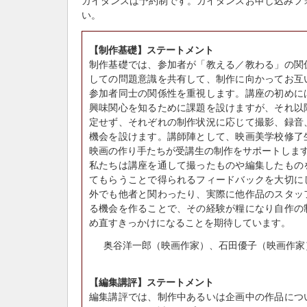
ガイダンスは予約制です。ガイダンスお申し込みフ
い。
【制作基礎】ステートメント
制作基礎では、参加者が「教える／教わる」の関
しての問題意識を共有して、制作に向かってお互
参加者同士の関係性を重視します。講座の初めに
興味関心を知るために課題を設けますが、それ以
定せず、それぞれの制作状況に応じて撮影、録音
機会を設けます。講師陣として、映画美学校修了
映画の作り手たちが受講生の制作をサポートしま
私たちは講座を通して撮ったものや編集したもの
てもらうことで得られるフィードバックを大切に
外でも他者と関わったり、実際に他作品のスタッ
る機会を作ることで、その経験が糧になり自作の
め直すきっかけになることを期待しています。
奥谷洋一郎（映画作家）、石田優子（映画作家
【編集講評】ステートメント
編集講評では、制作中あるいは企画中の作品につ