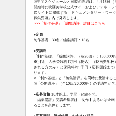
※年間スケジュールと日時の詳細は、4月13日（
開始時に映画美学校公式サイトおよびアテネ・フ
式サイトに掲載する「ドキュメンタリー・ワークショ
募集要項」内で発表します。
>>>「制作基礎」「編集講評」詳細はこちら
●定員
制作基礎：30名／編集講評：15名
●受講料
「制作基礎」「編集講評」（各20回）：150,000
※別途、入学登録料1万円（税込）（映画美学校
される方のみ）と保険料約9千円（応募開始まで
ります。
※「制作基礎」と「編集講評」を同時に受講する
※「公開講座」（全10回/20,000円）の受講料が
●応募資格
18才以上。学歴・経験不問。
「編集講評」受講希望者は、制作中あるいは企画
ることを条件とします。
●応募期間、選考結果、お支払い期日