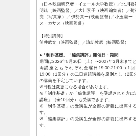
（日本映画研究者・イェール大学教授）／北川喜
明緒（映画監督）／大川景子（映画編集者）／菊
亮（写真家）／伊勢真一(映画監督)／小玉憲一
ス・カサス（映画監督）
【特別講師】
筒井武文（映画監督）／諏訪敦彦（映画監督）
●「制作基礎」「編集講評」開催日・期間
期間は2026年5月30日（土）〜2027年3月末まで
両講座ともそれぞれ金曜日19:00-21:00（1回
19:00（1回分）の二日連続講義を原則とし（2回
の講義を予定しています。
※日程は変更になる場合があります。
※「制作基礎」か「編集講評」を受講された方は
講座」（全10回分）も受講できます。
※「制作基礎」の受講生が全部の講義に出席する
す。
※「編集講評」の受講生が全部の講義に出席する
す。