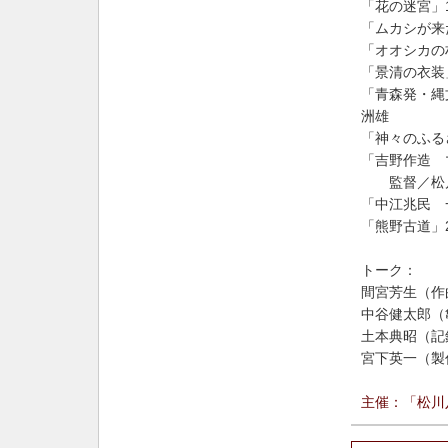
「花の迷宮」
「ムカシが来
「オオシカの
「景清の衣装
「青森発・縄
洲雄
「神々のふる
「吉野作造 
監督／
松
「中江兆民 
「熊野古道」
トーク：
間宮芳生（作
中谷健太郎（
土本典昭
（記
宮下英一（製
主催：「松川