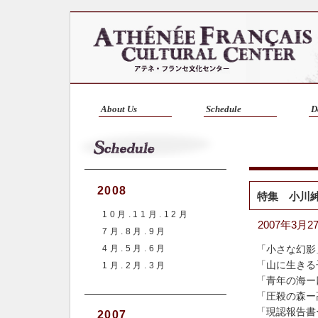
About Us
Schedule
D
2008
特集 小川
10月.11月.12月
2007年3
7月.8月.9月
4月.5月.6月
「小さな幻影
「山に生きる
1月.2月.3月
「青年の海ー
「圧殺の森ー
「現認報告書
2007