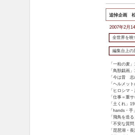
追悼企画 
2007年2月
全世界を映
編集台上の
「一粒の麦」
「鳥獣戯画」
「今は昔 志
「ヘルメット
「ヒロシマ・
「仕事＝重サ
「土くれ」
1
「hands・手
「飛鳥を造る
「不安な質問
「琵琶湖・長