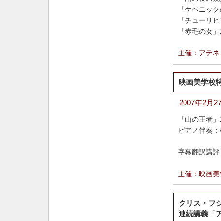
「ケペニック
「チューリヒ
「赤毛の女」
主催：アテネ
映画美学校
2007年2月
「山の王者」1
ピアノ伴奏：
字幕翻訳講評
主催：映画美
クリス・フ
連続講義「