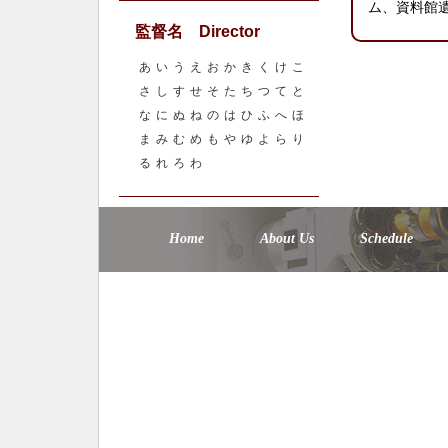
ム、資料館
監督名 Director
あ
い
う
え
お
か
き
く
け
こ
さ
し
す
せ
そ
た
ち
つ
て
と
な
に
ぬ
ね
の
は
ひ
ふ
へ
ほ
ま
み
む
め
も
や
ゆ
よ
ら
り
る
れ
ろ
わ
Home
About Us
Schedule