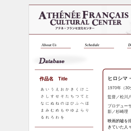
About Us
Schedule
D
ヒロシマ
作品名 Title
1970年（3
あ
い
う
え
お
か
き
く
け
こ
さ
し
す
せ
そ
た
ち
つ
て
と
監督／
松川
な
に
ぬ
ね
の
は
ひ
ふ
へ
ほ
プロデュー
ま
み
む
め
も
や
ゆ
よ
ら
り
影／杉崎理
る
れ
ろ
わ
を
映画的嘘を
きていた人