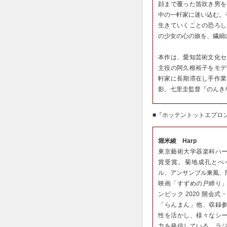
顔まで覆った笛吹き男を
中の一軒家に迷い込む。
生きていくことの恐ろし
の少女の心の旅を、繊細
本作は、愛知芸術文化セ
主役の阿久根裕子をモデ
軒家に長期滞在し手作業
影。七里圭監督『のんき
■『ホッテントットエプロ
堀米綾 Harp
東京藝術大学器楽科ハ
賞受賞。菊地成孔とぺ
ル、アンサンブル東風、
映画「すずめの戸締り
ンピック 2020 開会
「らんまん」他、収録
性を活かし、様々なシ
力を発信している。ラジオ