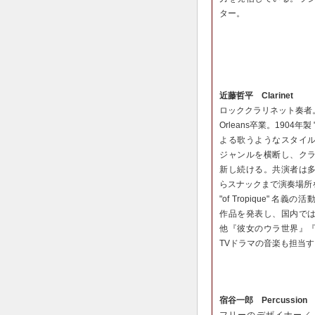
ター。
近藤哲平 Clarinet
ロッククラリネット奏者。Univ
Orleans卒業。1904年
よる歌うようなスタイ
ジャンルを横断し、ク
新し続ける。共演者は
らスナックまで演奏場所
"of Tropique" 
作品を発表し、国内で
他『彼女のウラ世界』
TVドラマの音楽も担当
宿谷一郎 Percussion
フリーのデザイナー／