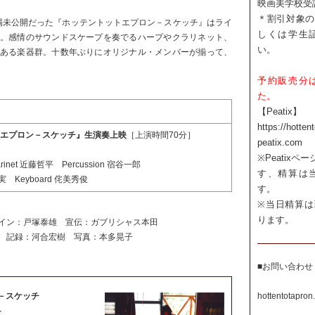
映画美学校受
＊割引対象の
だ劇場未公開だった『ホッテントットエプロン－スケッチ』はライ
しくは学生
。感情のサウンドスケープを奏でるハープやクラリネット、
い。
ある楽器群。十数年ぶりにオリジナル・メンバーが揃って、
予約販売分
た。
【Peatix】
https://hotten
エプロン－スケッチ』生演奏上映
［上演時間70分］
peatix.com
※Peatix
rinet 近藤哲平 Percussion 宿谷一郎
す、精算は
拓実 Keyboard 侘美秀俊
す。
※当日精算は
ります。
イン：戸塚泰雄 宣伝：ガブリシャス本田
 記録：河合宏樹 写真：本多晃子
■お問い合わせ
－スケッチ
hottentotapron
ル