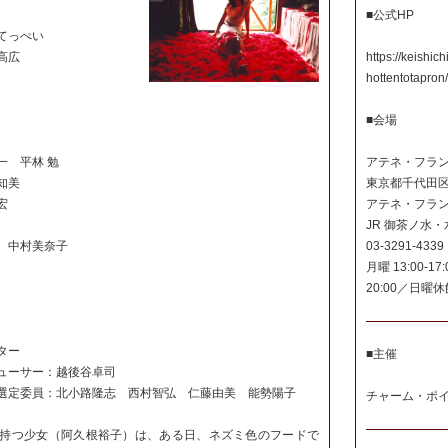
■公式HP
てっぺい
高広
https://keishich
hottentotapron/
■会場
一 平林 勉
アテネ・フラ
知美
東京都千代田区
宏
アテネ・フラン
JR 御茶ノ水
 中村美奈子
03-3291-4339
月曜 13:00-17
20:00／日曜休
ター
■主催
ューサー：越後谷卓司
選定委員：北小路隆志 西村智弘 仁藤由美 能勢陽子
チャーム・ポ
持つ少女（阿久根裕子）は、ある日、ネズミ色のフードで