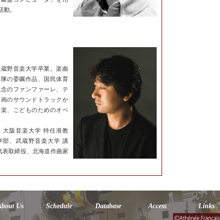
活動。
武蔵野音楽大学卒業。楽曲
楽隊の委嘱作品、国民体育
記念のファンファーレ、テ
映画のサウンドトラックか
音楽、こどものためのオペ
。
。大阪音楽大学 特任准教
学部、武蔵野音楽大学 講
dio代表取締役、北海道作曲家
About Us
Schedule
Database
Access
Links