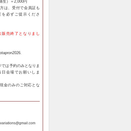
講生）＝
2,000円
方は、受付で会員証も
証を必ずご提示くださ
は販売終了となりまし
totapron2026.
ページでは予約のみとなりま
当日会場でお願いしま
現金のみのご対応とな
.variations@gmail.com