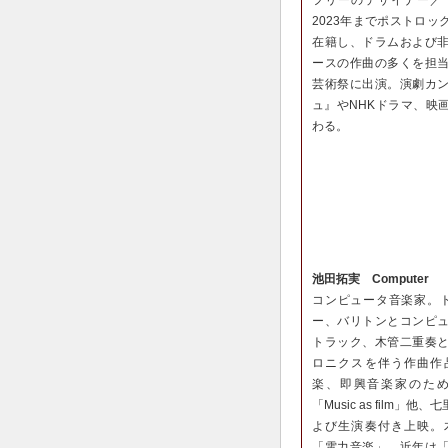
2023年までポストロ
在籍し、ドラムおよび
ースの作曲の多くを担
芸術祭に出演。演劇カ
ュ』やNHKドラマ、映
わる。
池田拓実 Computer
コンピュータ音楽家。
ー、バリトンとコンピ
トラック、木管二重奏
ロニクスを伴う作曲作
楽、即興音楽家のた
「Music as film
よび生演奏付き上映。
「電力音楽」。近年は