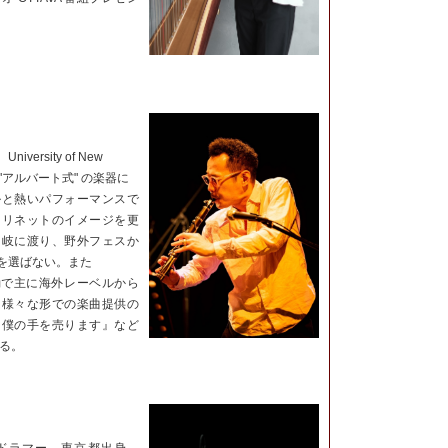
ersity of New
製 "アルバート式" の楽器に
ルと熱いパフォーマンスで
ラリネットのイメージを更
多岐に渡り、野外フェスか
を選ばない。また
名義の活動で主に海外レーベルから
は様々な形での楽曲提供の
『僕の手を売ります』など
する。
ドラマー。東京都出身。