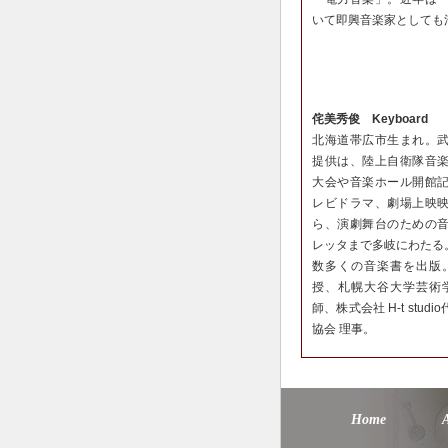
いて即興音楽家としても
侘美秀俊 Keyboard
北海道帯広市生まれ。
提供は、陸上自衛隊音
大会や音楽ホール開館
レビドラマ、劇場上映
ら、演劇舞台のための
レッタまで多岐にわたる
数多くの音楽書を出版
授、札幌大谷大学芸術
師、株式会社 H-t stu
協会 理事。
Home