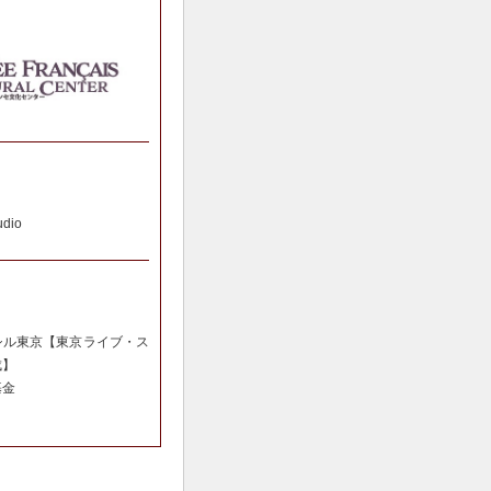
dio
シル東京【東京ライブ・ス
成】
基金