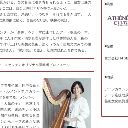
見かける。笛の音色に引き寄せられるように、彼女は森の
■共催
そこには、自分と同じアザを持つ人形がいた……。
さと喜びに、戸惑い、うつむき、それでも歩き出す。一人
に象徴的に描く、言葉のない詩、映像の寓話。
ンターが「身体」をテーマに連作したアート映画の一本。
ルに人形作家・清水真理が創作した球体関節人形、森の一
で作り上げた奇想の美術、淡くうつろう自然光のみでの撮
■提携
な姉さん』『眠り姫』と並ぶ、初期の隠れた名作である。
株式会社H-t Stu
ン－スケッチ』オリジナル演奏者プロフィール
■助成
ープ専攻卒業。同声会新人
アーツカウン
ぺトルメントアスカラー
テージ応援助
間を奏でる、メンバー。
芸術文化振興
」「天気の子」「東京オリ
式・閉会式」連続テレビ小説
参加作品多数。柔軟な音楽
ーンからハープの新たな魅
 OTTAVA 番組プレゼン