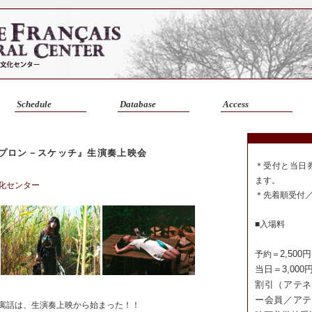
Schedule
Database
Access
プロン－スケッチ』生演奏上映会
＊受付と当日券
ます。
化センター
＊先着順受付
■入場料
2,500円
予約＝
当日＝
3,000
割引（アテネ
ー会員／アテ
寓話は、生演奏上映から始まった！！