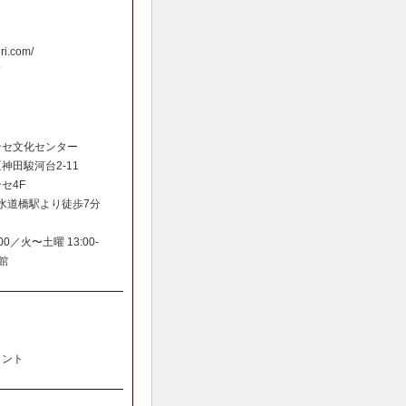
iri.com/
ンセ文化センター
神田駿河台2-11
セ4F
・水道橋駅より徒歩7分
:00／火〜土曜 13:00-
館
イント