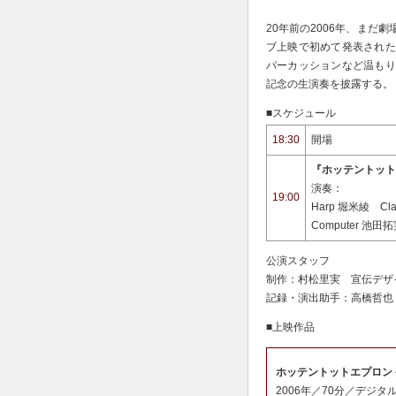
20年前の2006年、ま
ブ上映で初めて発表された
パーカッションなど温もり
記念の生演奏を披露する。
■スケジュール
18:30
開場
『ホッテントット
演奏：
19:00
Harp 堀米綾 Cla
Computer 池田
公演スタッフ
制作：村松里実 宣伝デザ
記録・演出助手：高橋哲也
■上映作品
ホッテントットエプロン
2006年／70分／デジタ