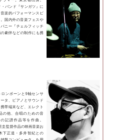
ック・バンド『サンガツ』に
非音楽的パフォーマンスピ
当。国内外の音楽フェスや
ンパニー『チェルフィッチ
画の劇伴などの制作にも携
トロンボーンと9軸センサ
ュータ、ピアノとサウンド
と携帯端末など、エレクト
品の他、合唱のための音
めの記譜作品等を作曲。
」他、七里圭監督作品の映画音楽お
木下正道・多井智紀との
「鍵盤コンピュータ」を用