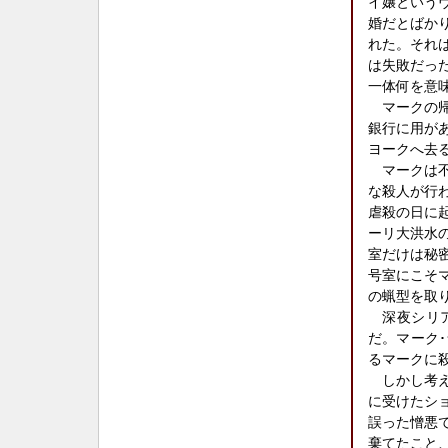
イ嬢という
婚だとばか
れた。それ
は失敗だっ
一体何を意
マークの帰
銀行に用が
ヨークへ去
マークは不
な殺人が行
虐殺の日に
ーリ大洪水
室だけは秘
号室にこそ
の蝋型を取
深夜シリア
だ。マーク
るマークに
しかし考え
に受けたシ
誤った憎悪
棄てたこと