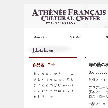
About Us
Schedule
D
扉の蔭の
作品名 Title
Secret Be
あ
い
う
え
お
か
き
く
け
こ
さ
し
す
せ
そ
た
ち
つ
て
と
監督／
フリ
な
に
ぬ
ね
の
は
ひ
ふ
へ
ほ
プロデュー
ま
み
む
め
も
や
ゆ
よ
ら
り
脚本／シル
ロス・ロー
る
れ
ろ
わ
を
出演／ジョ