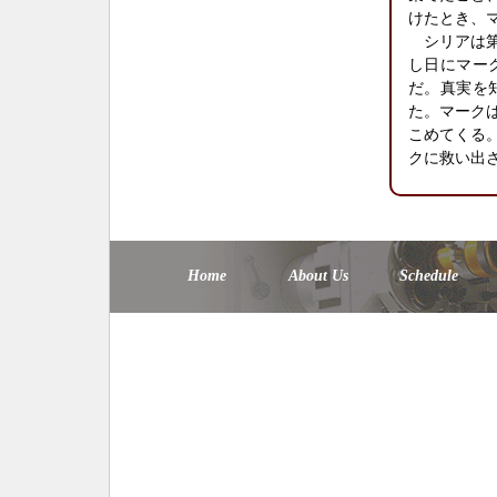
けたとき、
シリアは第
し日にマー
だ。真実を
た。マーク
こめてくる
クに救い出
Home
About Us
Schedule