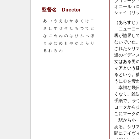
ブ（マーク
オニール（
監督名 Director
シェイ（リ
あ
い
う
え
お
か
き
く
け
こ
（あらすじ
さ
し
す
せ
そ
た
ち
つ
て
と
ニューヨー
親が他界し
な
に
ぬ
ね
の
は
ひ
ふ
へ
ほ
ないでいた
ま
み
む
め
も
や
ゆ
よ
ら
り
されたシリ
る
れ
ろ
わ
達のイディ
女はある男
ィアという
るという。
うに心を奪
幸福な幾日
くなり、雑
手紙で、ラ
ヨークから
こにマーク
駅から小一
ある。シリ
間にデイヴ