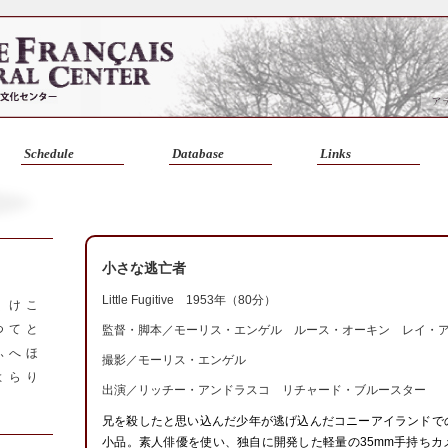
Schedule
Database
Links
小さな逃亡者
Little Fugitive 1953年（80分）
く
け
こ
つ
て
と
監督・脚本／
モーリス・エンゲル
ルース・オーキン
レイ・
ふ
へ
ほ
撮影／モーリス・エンゲル
よ
ら
り
出演／リッチー・アンドラスコ リチャード・ブルースター
兄を殺したと思い込んだ少年が逃げ込んだコニーアイランドで
小品。素人俳優を使い、独自に開発した軽量の35mm手持ちカ