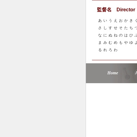
監督名 Director
あ
い
う
え
お
か
き
さ
し
す
せ
そ
た
ち
な
に
ぬ
ね
の
は
ひ
ま
み
む
め
も
や
ゆ
る
れ
ろ
わ
Home