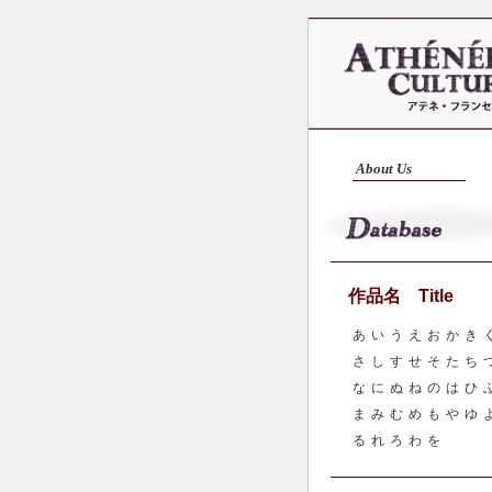
About Us
作品名 Title
あ
い
う
え
お
か
き
さ
し
す
せ
そ
た
ち
な
に
ぬ
ね
の
は
ひ
ま
み
む
め
も
や
ゆ
る
れ
ろ
わ
を