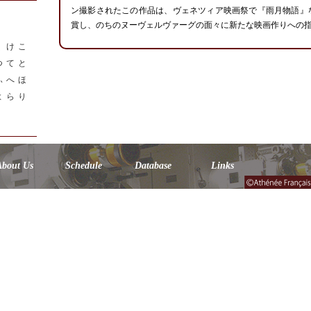
ン撮影されたこの作品は、ヴェネツィア映画祭で『雨月物語』
賞し、のちのヌーヴェルヴァーグの面々に新たな映画作りへの
く
け
こ
つ
て
と
ふ
へ
ほ
よ
ら
り
About Us
Schedule
Database
Links