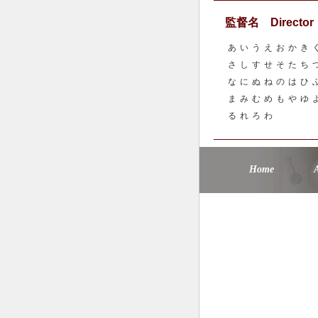
監督名 Director
あ
い
う
え
お
か
き
さ
し
す
せ
そ
た
ち
な
に
ぬ
ね
の
は
ひ
ま
み
む
め
も
や
ゆ
る
れ
ろ
わ
Home