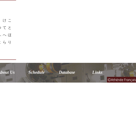
く
け
こ
つ
て
と
ふ
へ
ほ
よ
ら
り
About Us
Schedule
Database
Links