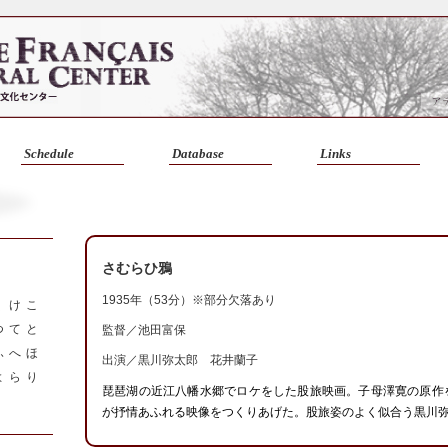
Schedule
Database
Links
さむらひ鴉
1935年（53分）※部分欠落あり
く
け
こ
つ
て
と
監督／
池田富保
ふ
へ
ほ
出演／黒川弥太郎 花井蘭子
よ
ら
り
琵琶湖の近江八幡水郷でロケをした股旅映画。子母澤寛の原作
が抒情あふれる映像をつくりあげた。股旅姿のよく似合う黒川