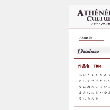
About Us
作品名 Title
あ
い
う
え
お
か
き
さ
し
す
せ
そ
た
ち
な
に
ぬ
ね
の
は
ひ
ま
み
む
め
も
や
ゆ
る
れ
ろ
わ
を