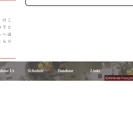
く
け
こ
つ
て
と
ふ
へ
ほ
よ
ら
り
About Us
Schedule
Database
Links