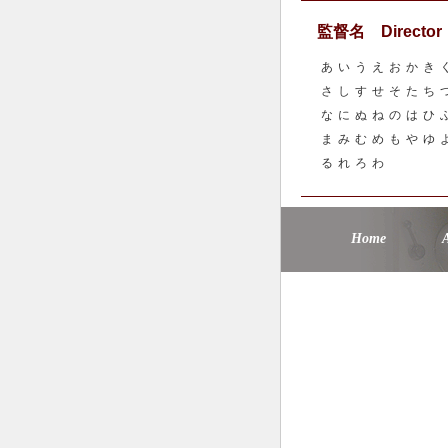
監督名 Director
あ
い
う
え
お
か
き
さ
し
す
せ
そ
た
ち
な
に
ぬ
ね
の
は
ひ
ま
み
む
め
も
や
ゆ
る
れ
ろ
わ
Home