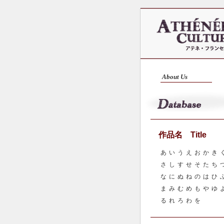
About Us
作品名 Title
あ
い
う
え
お
か
き
さ
し
す
せ
そ
た
ち
な
に
ぬ
ね
の
は
ひ
ま
み
む
め
も
や
ゆ
る
れ
ろ
わ
を