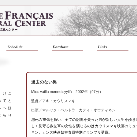
Schedule
Database
Links
過去のない男
Mies vailla menneisyyttä 2002年（97分）
く
け
こ
つ
て
と
監督／
アキ・カウリスマキ
ふ
へ
ほ
出演／マルック・ペルトラ カティ・オウティネン
よ
ら
り
瀕死の重傷を負い、全ての記憶を失った男が新しい人生を歩き
しく見守る救世軍の女性を演じるのはカウリスマキ映画のミュ
ネン。カンヌ映画祭審査員特別グランプリ受賞。