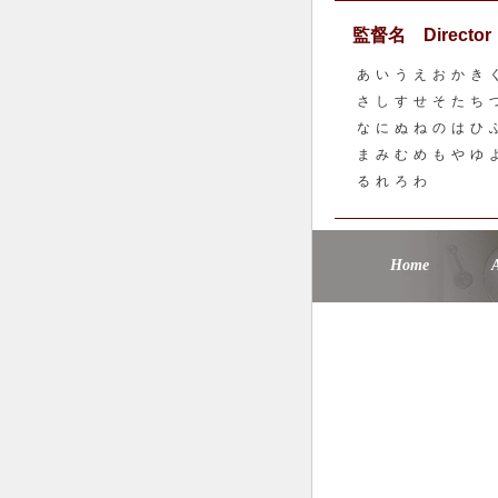
監督名 Director
あ
い
う
え
お
か
き
さ
し
す
せ
そ
た
ち
な
に
ぬ
ね
の
は
ひ
ま
み
む
め
も
や
ゆ
る
れ
ろ
わ
Home