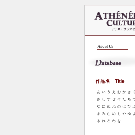
About Us
作品名 Title
あ
い
う
え
お
か
き
さ
し
す
せ
そ
た
ち
な
に
ぬ
ね
の
は
ひ
ま
み
む
め
も
や
ゆ
る
れ
ろ
わ
を