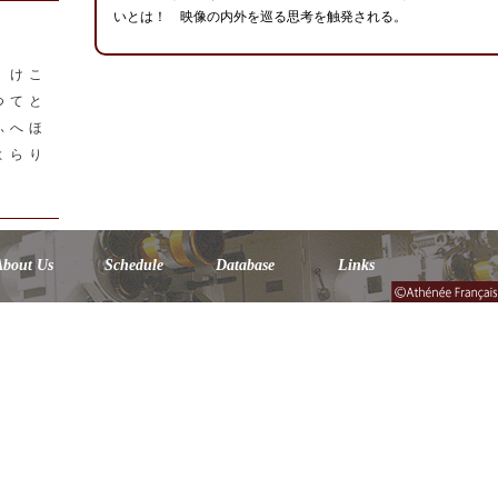
いとは！ 映像の内外を巡る思考を触発される。
く
け
こ
つ
て
と
ふ
へ
ほ
よ
ら
り
About Us
Schedule
Database
Links