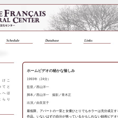
Schedule
Database
Links
ホームビデオの秘かな愉しみ
1993年（24分）
く
け
こ
つ
て
と
監督／
西山洋一
ふ
へ
ほ
脚本／西山洋一 撮影／青木正
よ
ら
り
出演／由良宣子
最低限、アパートの一室と女優ひとりでもホラーは充分成立す
作品。いないはずの自分が映っているかもしれない録画ビデオ