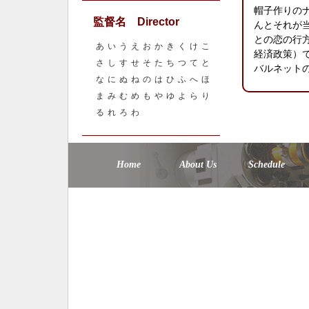
帽子作りの
監督名 Director
んとそれが
との恋の行
あ
い
う
え
お
か
き
く
け
こ
経済政策）
さ
し
す
せ
そ
た
ち
つ
て
と
バルネット
な
に
ぬ
ね
の
は
ひ
ふ
へ
ほ
ま
み
む
め
も
や
ゆ
よ
ら
り
る
れ
ろ
わ
Home
About Us
Schedule