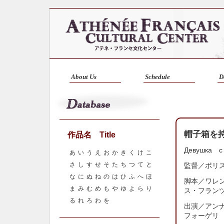
About Us
Schedule
D
帽子箱を
作品名 Title
Девушка 
あ
い
う
え
お
か
き
く
け
こ
さ
し
す
せ
そ
た
ち
つ
て
と
監督／
ボリ
な
に
ぬ
ね
の
は
ひ
ふ
へ
ほ
脚本／ワレ
ま
み
む
め
も
や
ゆ
よ
ら
り
ス・フラン
る
れ
ろ
わ
を
出演／アン
フォーゲリ