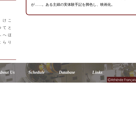
が……。ある主婦の実体験手記を脚色し、映画化。
く
け
こ
つ
て
と
ふ
へ
ほ
よ
ら
り
About Us
Schedule
Database
Links