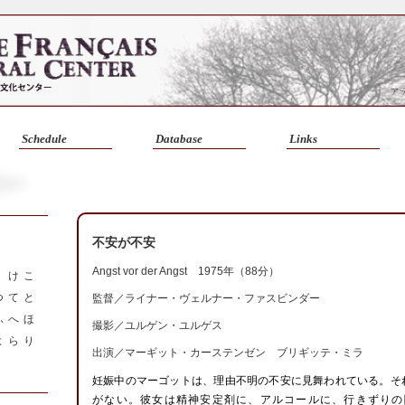
Schedule
Database
Links
不安が不安
Angst vor der Angst 1975年（88分）
く
け
こ
つ
て
と
監督／
ライナー・ヴェルナー・ファスビンダー
ふ
へ
ほ
撮影／ユルゲン・ユルゲス
よ
ら
り
出演／マーギット・カーステンゼン ブリギッテ・ミラ
妊娠中のマーゴットは、理由不明の不安に見舞われている。そ
がない。彼女は精神安定剤に、アルコールに、行きずりの