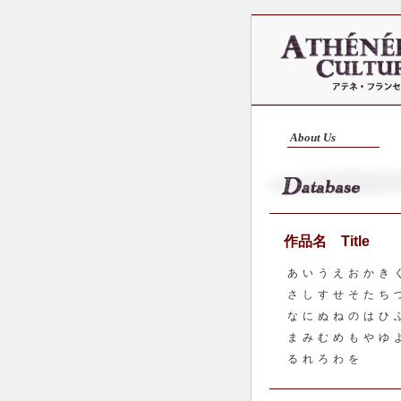
About Us
作品名 Title
あ
い
う
え
お
か
き
さ
し
す
せ
そ
た
ち
な
に
ぬ
ね
の
は
ひ
ま
み
む
め
も
や
ゆ
る
れ
ろ
わ
を