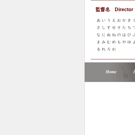
監督名 Director
あ
い
う
え
お
か
き
さ
し
す
せ
そ
た
ち
な
に
ぬ
ね
の
は
ひ
ま
み
む
め
も
や
ゆ
る
れ
ろ
わ
Home