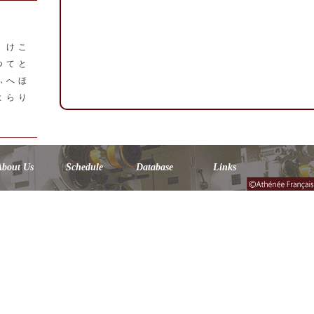
く
け
こ
つ
て
と
ふ
へ
ほ
よ
ら
り
About Us
Schedule
Database
Links