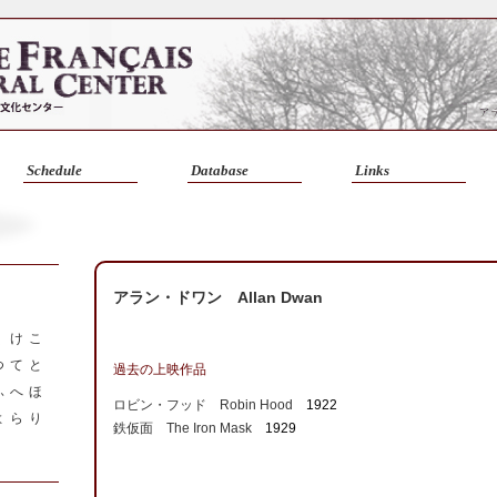
Schedule
Database
Links
アラン・ドワン Allan Dwan
く
け
こ
つ
て
と
過去の上映作品
ふ
へ
ほ
ロビン・フッド Robin Hood
1922
よ
ら
り
鉄仮面 The Iron Mask
1929