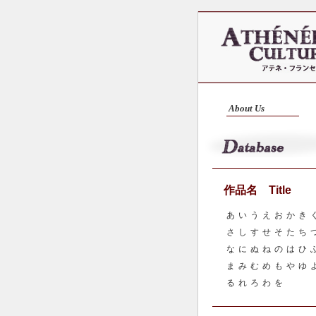
About Us
作品名 Title
あ
い
う
え
お
か
き
さ
し
す
せ
そ
た
ち
な
に
ぬ
ね
の
は
ひ
ま
み
む
め
も
や
ゆ
る
れ
ろ
わ
を