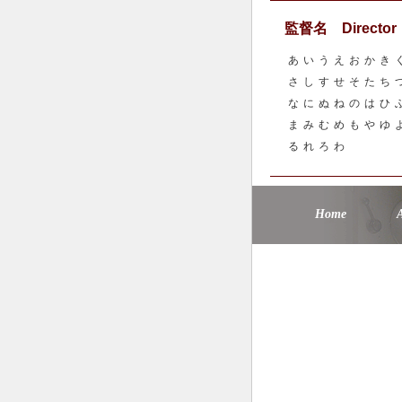
監督名 Director
あ
い
う
え
お
か
き
さ
し
す
せ
そ
た
ち
な
に
ぬ
ね
の
は
ひ
ま
み
む
め
も
や
ゆ
る
れ
ろ
わ
Home