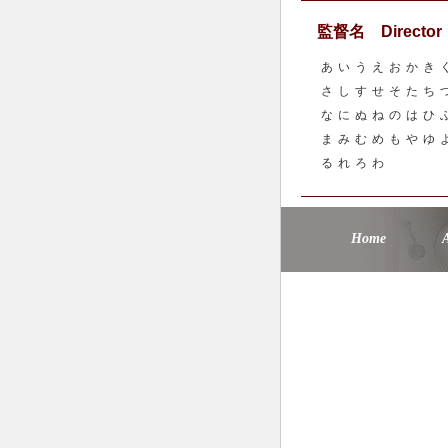
監督名 Director
あ
い
う
え
お
か
き
さ
し
す
せ
そ
た
ち
な
に
ぬ
ね
の
は
ひ
ま
み
む
め
も
や
ゆ
る
れ
ろ
わ
Home