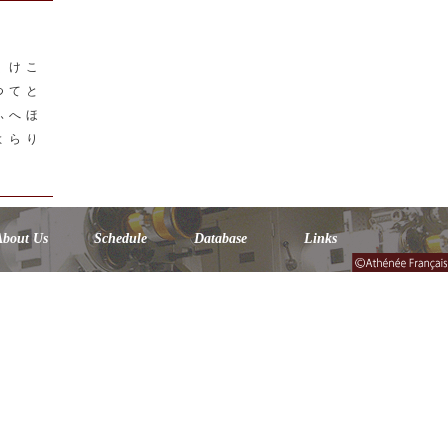
く
け
こ
つ
て
と
ふ
へ
ほ
よ
ら
り
About Us
Schedule
Database
Links