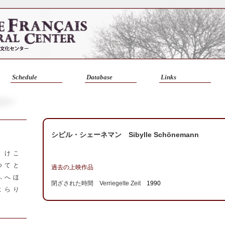
Schedule
Database
Links
シビル・シェーネマン Sibylle Schönemann
く
け
こ
つ
て
と
過去の上映作品
ふ
へ
ほ
閉ざされた時間 Verriegelte Zeit
1990
よ
ら
り