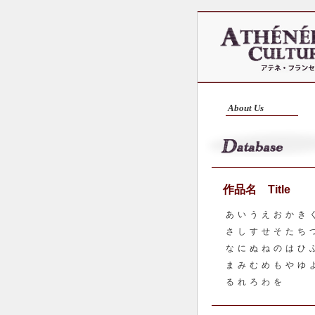
About Us
作品名 Title
あ
い
う
え
お
か
き
さ
し
す
せ
そ
た
ち
な
に
ぬ
ね
の
は
ひ
ま
み
む
め
も
や
ゆ
る
れ
ろ
わ
を