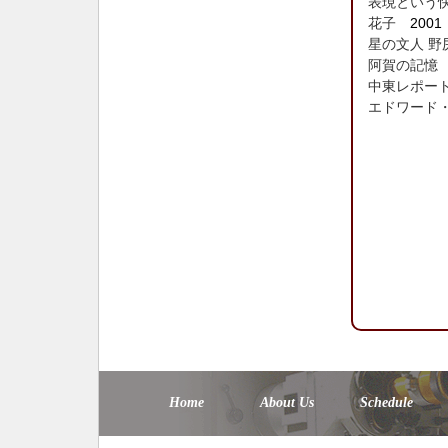
表現という
花子
2001
星の文人 野
阿賀の記憶
中東レポー
エドワード・サ
Home
About Us
Schedule