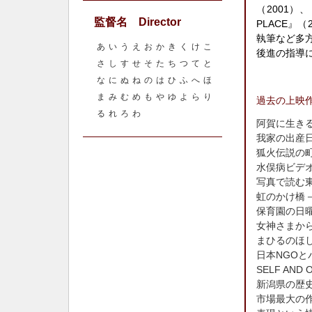
（2001）
監督名 Director
PLACE』
執筆など多
あ
い
う
え
お
か
き
く
け
こ
後進の指導に
さ
し
す
せ
そ
た
ち
つ
て
と
な
に
ぬ
ね
の
は
ひ
ふ
へ
ほ
ま
み
む
め
も
や
ゆ
よ
ら
り
過去の上映
る
れ
ろ
わ
阿賀に生き
我家の出産
狐火伝説の
水俣病ビデオ
写真で読む
虹のかけ橋
保育園の日
女神さまか
まひるのほ
日本NGOと
SELF AND 
新潟県の歴
市場最大の