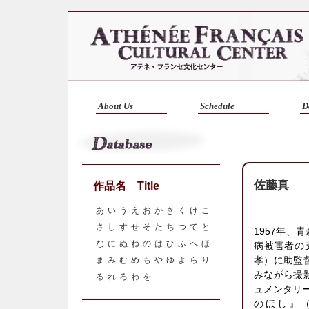
About Us
Schedule
D
佐藤真
作品名 Title
あ
い
う
え
お
か
き
く
け
こ
さ
し
す
せ
そ
た
ち
つ
て
と
1957年
な
に
ぬ
ね
の
は
ひ
ふ
へ
ほ
病被害者の
孝）に助監
ま
み
む
め
も
や
ゆ
よ
ら
り
みながら撮
る
れ
ろ
わ
を
ュメンタリ
のほし』（1