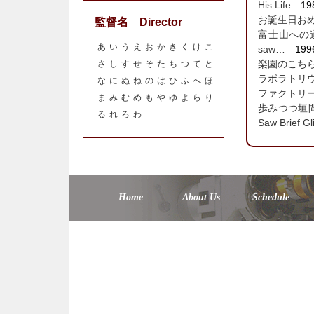
His Life
19
お誕生日おめでと
監督名 Director
富士山への道す
あ
い
う
え
お
か
き
く
け
こ
saw…
199
楽園のこちらがわ 
さ
し
す
せ
そ
た
ち
つ
て
と
ラボラトリウム・
な
に
ぬ
ね
の
は
ひ
ふ
へ
ほ
ファクトリーの時代
ま
み
む
め
も
や
ゆ
よ
ら
り
歩みつつ垣間見た
る
れ
ろ
わ
Saw Brief Gl
Home
About Us
Schedule