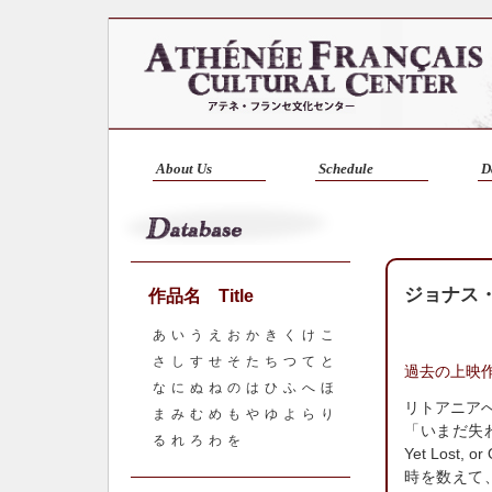
About Us
Schedule
D
ジョナス・メ
作品名 Title
あ
い
う
え
お
か
き
く
け
こ
さ
し
す
せ
そ
た
ち
つ
て
と
過去の上映
な
に
ぬ
ね
の
は
ひ
ふ
へ
ほ
リトアニアへの旅の
ま
み
む
め
も
や
ゆ
よ
ら
り
「いまだ失わ
る
れ
ろ
わ
を
Yet Lost, or
時を数えて、砂漠に