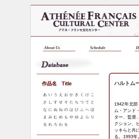
About Us
Schedule
D
ハルトムート
作品名 Title
あ
い
う
え
お
か
き
く
け
こ
さ
し
す
せ
そ
た
ち
つ
て
と
1942年
な
に
ぬ
ね
の
は
ひ
ふ
へ
ほ
ム・アンド
ター、監督
ま
み
む
め
も
や
ゆ
よ
ら
り
クション、
る
れ
ろ
わ
を
ッキらと共
る。1993