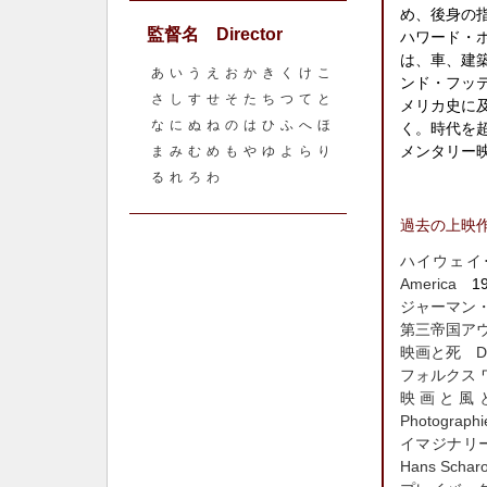
め、後身の
監督名 Director
ハワード・
は、車、建
あ
い
う
え
お
か
き
く
け
こ
ンド・フッ
さ
し
す
せ
そ
た
ち
つ
て
と
メリカ史に
な
に
ぬ
ね
の
は
ひ
ふ
へ
ほ
く。時代を
メンタリー
ま
み
む
め
も
や
ゆ
よ
ら
り
る
れ
ろ
わ
過去の上映
ハイウェイ･4
America
19
ジャーマン・イメ
第三帝国アウト
映画と死 Das 
フォルクス ワ
映画と風とフォ
Photographi
イマジナリー・ア
Hans Schar