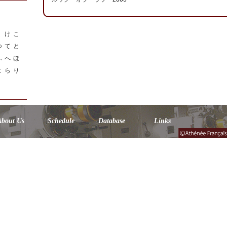
く
け
こ
つ
て
と
ふ
へ
ほ
よ
ら
り
About Us
Schedule
Database
Links