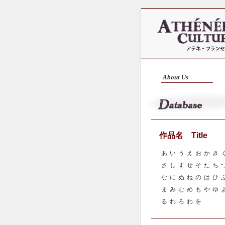
About Us
作品名 Title
あ
い
う
え
お
か
き
さ
し
す
せ
そ
た
ち
な
に
ぬ
ね
の
は
ひ
ま
み
む
め
も
や
ゆ
る
れ
ろ
わ
を