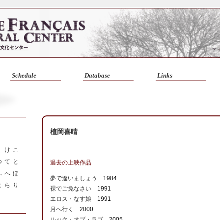
Schedule
Database
Links
植岡喜晴
く
け
こ
つ
て
と
過去の上映作品
ふ
へ
ほ
夢で逢いましょう
1984
よ
ら
り
裸でご免なさい
1991
エロス・なす娘
1991
月へ行く
2000
ルック・オブ・ラブ
2005