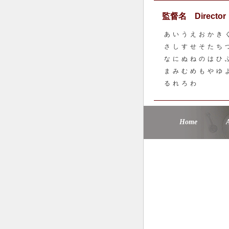
監督名 Director
あ
い
う
え
お
か
き
さ
し
す
せ
そ
た
ち
な
に
ぬ
ね
の
は
ひ
ま
み
む
め
も
や
ゆ
る
れ
ろ
わ
Home