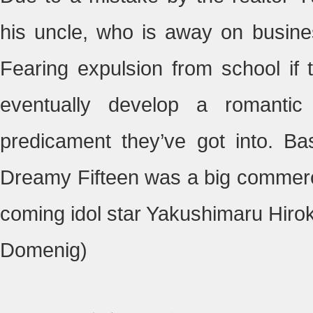
his uncle, who is away on busines
Fearing expulsion from school if 
eventually develop a romantic
predicament they’ve got into. 
Dreamy Fifteen was a big commerc
coming idol star Yakushimaru Hiroko
Domenig)