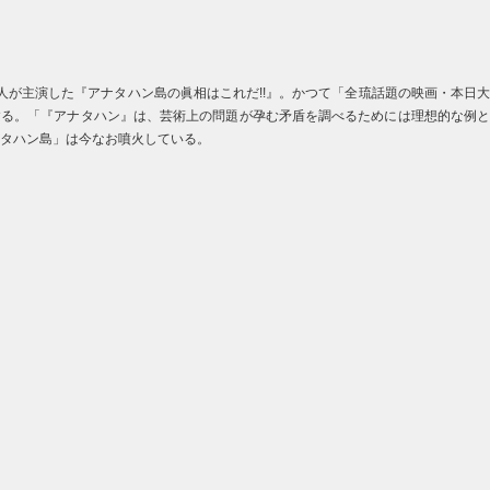
が主演した『アナタハン島の眞相はこれだ!!』。かつて「全琉話題の映画・本日大
現する。「『アナタハン』は、芸術上の問題が孕む矛盾を調べるためには理想的な例と
ナタハン島」は今なお噴火している。