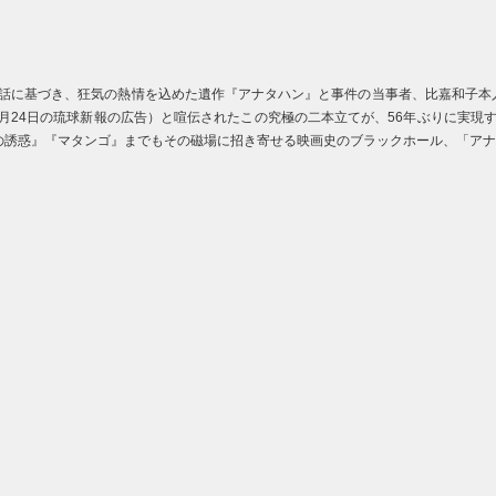
に基づき、狂気の熱情を込めた遺作『アナタハン』と事件の当事者、比嘉和子本人
1月24日の琉球新報の広告）と喧伝されたこの究極の二本立てが、56年ぶりに実
島の誘惑』『マタンゴ』までもその磁場に招き寄せる映画史のブラックホール、「ア