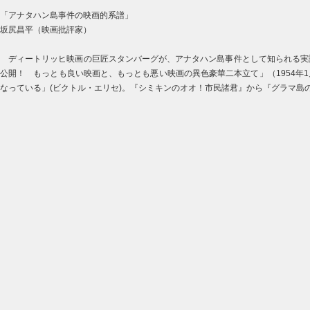
「アナタハン島事件の映画的系譜」
坂尻昌平（映画批評家）
ディートリッヒ映画の巨匠スタンバーグが、アナタハン島事件として知られる実話
公開！ もっとも良い映画と、もっとも悪い映画の異色豪華二本立て」（1954年
なっている」(ビクトル・エリセ)。『シミキンのオオ！市民諸君』から『グラマ